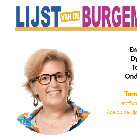
En
D
T
On
Tam
Onafhan
6de op de Lij